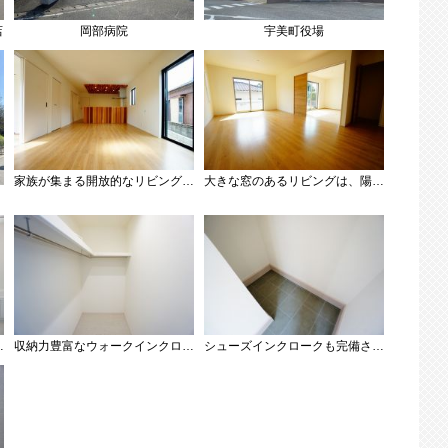
店
岡部病院
宇美町役場
家族が集まる開放的なリビング。約19.5帖の大空間で毎日のお食事が楽しみです＾＾思い思いの時間を過ごしたり、家族みんなで食事をしたり、素敵な団らんの場になりますね。
大きな窓のあるリビングは、陽光あふれる明るい空間です。居心地良く、ご家族皆がゆったり寛げる憩いの空間となりそうです。
アイロンの置き場に困りませんね。
収納力豊富なウォークインクローゼット付き。洋服や小物などを1箇所にまとめて美しい収納を実現します。
シューズインクロークも完備されており、玄関収納も問題ありません。