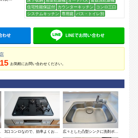
床下収納
浴室乾燥機
オートバス
食器洗乾燥機
住宅性能保証付
カウンターキッチン
コンロ三口
システムキッチン
専用庭
バス・トイレ別
メールでお問い合わせ
LINE
店
215
お気軽にお問い合わせください。
広々とした凸型シンクに洗剤ポケットを標準装備。大きなお鍋など洗いやすいです。洗剤や石鹸、スポンジもすっきりできる収納付き。
るだけでＯＫ。ステンレスシンクも簡単にお掃除できますよ。
3口コンロなので、効率よくお料理が楽しめます。毎日のお料理も楽しくなりますね＾＾