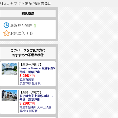
探しは ヤマダ不動産 福岡志免店
閲覧履歴
1
最近見た物件
0
お気に入り
このページをご覧の方に
おすすめの不動産物件
【新築一戸建て】
Lumina Terrace 飯塚駅西5
号地 新築戸建
3,298
万円
飯塚市若菜
筑豊本線 飯塚駅
【新築一戸建て】
須恵町大字上須惠28期 2
号棟 新築戸建
3,298
万円
糟屋郡須惠町大字上須惠
香椎線 新原駅