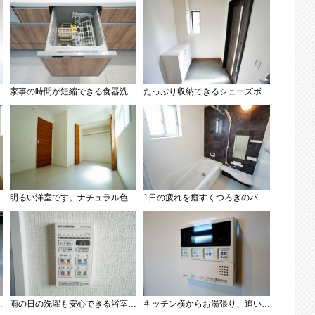
外へ排気してくれます。
家事の時間が短縮できる食器洗浄乾燥機付。後片付けもラクラクです。 食器を洗う手間が減るので家族とのコミュニケーションの時間や自分の時間が増えますね。
たっぷり収納できるシューズボックスです。家族全員の靴がきれいに整頓できます。棚の上にお花や写真を飾っても良いですね。
もすっきり片付けれ、ゆとりのある暮らしが出来ます＾＾
明るい洋室です。ナチュラル色のフローリングで開放的な優しい雰囲気になっています＾＾ベッドや机、ＴＶを置いてもゆとりのある広さです。
1日の疲れを癒すくつろぎのバスルーム。足を伸ばしてもゆったりと入れるサイズです。お子様と一緒にお風呂に入っても狭くないですね^^
悩まされることがなくなりますね。
雨の日の洗濯も安心できる浴室暖房乾燥機付き浴室。リモコンで操作もボタン1つで簡単。 浴室暖房乾燥機には、暖房、乾燥、涼風、換気の4つの機能が付いています。タイマー付きです。
キッチン横からお湯張り、追い炊き、足し湯がボタン一つで楽々操作できる給湯機リモコンです＾＾忙しい夕飯の準備の時間帯に重宝しますね。