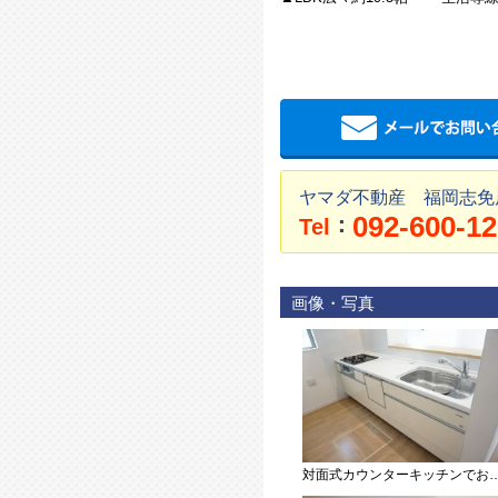
ヤマダ不動産 福岡志免
092-600-1
：
Tel
画像・写真
対面式カウンターキッチンでお子様の様子が見守れます。カウンタートップは耐熱性に優れており、日ごろのお掃除もふき取