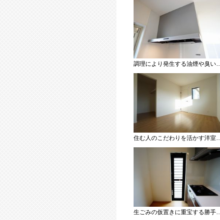
調理により発生する油煙や臭いを吸い込み、屋
住む人のこだわりを活かす洋室＾＾日当たりがよく、寝室としての利用もおすすめ。広めのクローゼットもあり荷物
生ごみの仮置きに重宝する勝手口付きのキッチン＾＾ 生ごみの臭いに