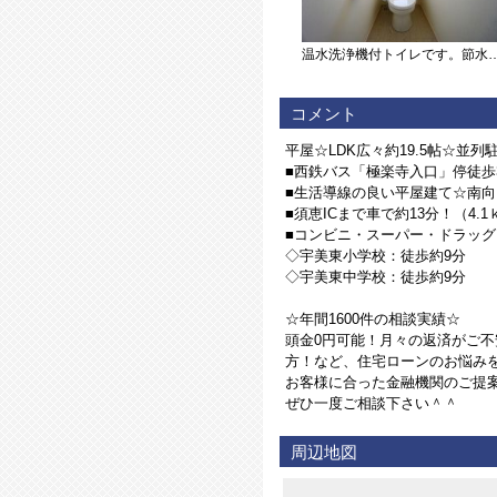
温水洗浄機付トイレです。節水機能もあるので
コメント
平屋☆LDK広々約19.5帖☆並
■西鉄バス「極楽寺入口」停徒歩
■生活導線の良い平屋建て☆南
■須恵ICまで車で約13分！（4
■コンビニ・スーパー・ドラッグ
◇宇美東小学校：徒歩約9分
◇宇美東中学校：徒歩約9分
☆年間1600件の相談実績☆
頭金0円可能！月々の返済がご
方！など、住宅ローンのお悩み
お客様に合った金融機関のご提
ぜひ一度ご相談下さい＾＾
周辺地図