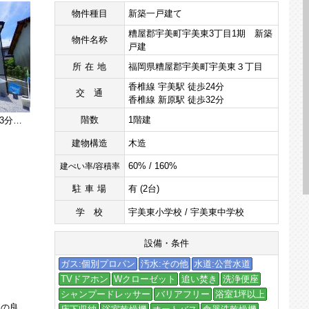
物件種目
新築一戸建て
糟屋郡宇美町宇美東3丁目1期 新築
物件名称
戸建
所在地
福岡県糟屋郡宇美町宇美東３丁目
香椎線 宇美駅 徒歩24分
交通
香椎線 新原駅 徒歩32分
階数
1階建
▲西鉄バス「極楽寺入口」停徒歩3分＾＾
建物構造
木造
60% / 160%
建ぺい率/容積率
駐車場
有 (2台)
学校
宇美東小学校 / 宇美東中学校
設備・条件
ガス:個別プロパン
汚水:その他
水道:公営水道
TVドアホン
Wクローゼット
追い焚き
洗浄便座
シャンプードレッサー
バリアフリー
浴室1坪以上
▲LDK広々約19.5帖＾＾ 生活導線の良い平屋住宅です＾＾