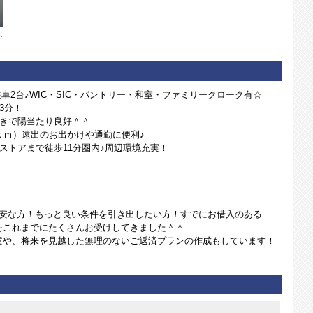
、安心して使えますね。
列駐車2台♪WIC・SIC・パントリー・和室・ファミリークローク有☆
3分！
向きで陽当たり良好＾＾
.1ｋｍ）遠出のお出かけや通勤に便利♪
ストアまで徒歩11分圏内♪周辺環境充実！
不安な方！もっと良い条件を引き出したい方！すでにお借入のある
をこれまでにたくさんお受けしてきました＾＾
案や、将来を見越した無理のないご返済プランの作成もしています！