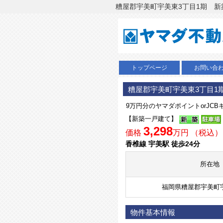
糟屋郡宇美町宇美東3丁目1期 新築
トップページ
お問い合
糟屋郡宇美町宇美東3丁目1
9万円分のヤマダポイントorJC
【新築一戸建て】
3,298
価格
万円 （税込）
香椎線 宇美駅 徒歩24分
所在地
福岡県糟屋郡宇美町
物件基本情報