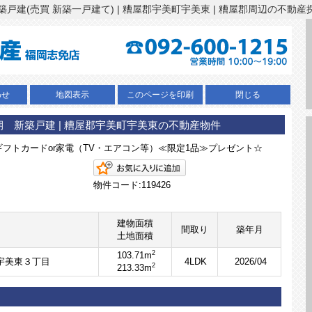
戸建(売買 新築一戸建て) | 糟屋郡宇美町宇美東 | 糟屋郡周辺の不動産
わせ
地図表示
このページを印刷
閉じる
期 新築戸建 | 糟屋郡宇美町宇美東の不動産物件
Bギフトカードor家電（TV・エアコン等）≪限定1品≫プレゼント☆
お気に入りに追加
物件コード:119426
建物面積
間取り
築年月
土地面積
2
103.71m
宇美東３丁目
4LDK
2026/04
2
213.33m