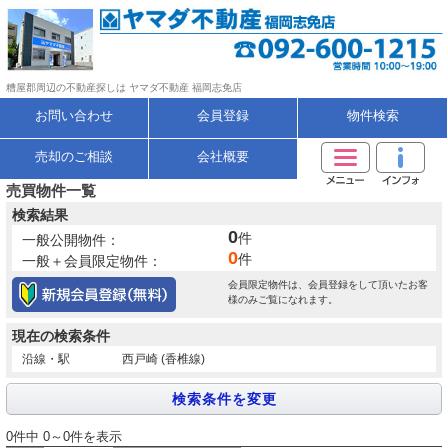
糟屋郡周辺の不動産探しは ヤマダ不動産 福岡志免店
お問い合わせ
会員登録
物件検索
売却のご相談
会社概要
売買物件一覧
検索結果
0
件
一般公開物件：
0
件
一般＋会員限定物件：
会員限定物件は、会員登録をして頂いたお客
様のみご覧になれます。
現在の検索条件
沿線・駅
西戸崎 (香椎線)
0件中 0～0件を表示